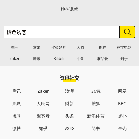
桃色诱惑
淘宝
京东
柠檬好券
天猫
携程
苏宁电器
Zaker
腾讯
Bilibili
斗鱼
唯品会
知乎
资讯社交
腾讯
Zaker
澎湃
36氪
网易
凤凰
人民网
财新
搜狐
BBC
虎嗅
观察者
头条
新浪体育
虎扑
微博
知乎
V2EX
简书
果壳