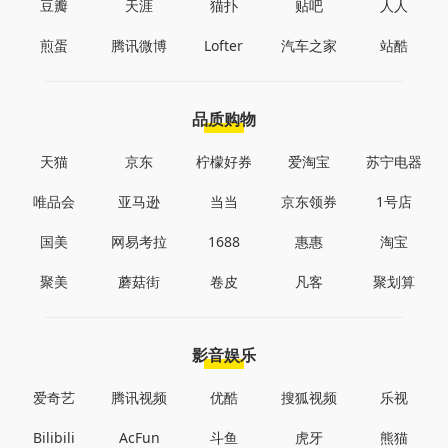
豆瓣
天涯
猫扑
贴吧
人人
煎蛋
腾讯微博
Lofter
汽车之家
站酷
品质购物
天猫
京东
柠檬好券
爱淘宝
苏宁电器
唯品会
亚马逊
当当
京东领券
1号店
国美
网易考拉
1688
惠惠
淘宝
聚美
蘑菇街
卷皮
凡客
聚划算
影音娱乐
爱奇艺
腾讯视频
优酷
搜狐视频
乐视
Bilibili
AcFun
斗鱼
虎牙
熊猫